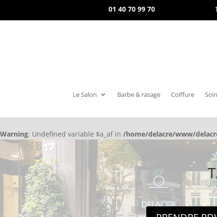
01 40 70 99 70
Le Salon
Barbe & rasage
Coiffure
Soin
Warning
: Undefined variable $a_af in
/home/delacre/www/delacre
T