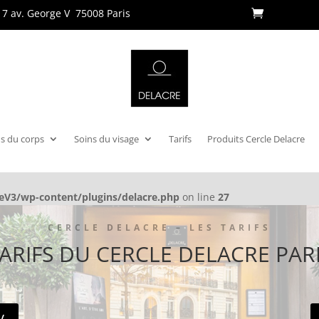
17 av. George V
75008 Paris
s du corps
Soins du visage
Tarifs
Produits Cercle Delacre
V3/wp-content/plugins/delacre.php
on line
27
CERCLE DELACRE – LES TARIFS
ARIFS DU CERCLE DELACRE PAR