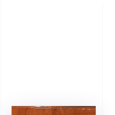
Depuis plus de 30 ans, le
Cercle Delacre
se singularise par la variété et
l’excellence de ses offres : coiffeur,
barbier de luxe, centre de relaxation et
de bien être, l’Institut décline tous les
soins pour hommes qui sont notre ADN .
Un service de voiturier et de cireur, et un
bar lounge propice aux rendez-vous
d’affaires et à la détente sont également
à votre disposition.