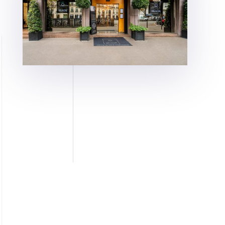
Cercle DELACRE
Au coeur du Triangle d’Or dans le 8ème
arrondissement de Paris, le
Cercle
Delacre
est la référence des soins pour
hommes, le rendez-vous ultime d’une
clientèle française et internationale
souhaitant bénéficier de prestations
haut de gamme et exclusives dans un
cadre de 650 m² où luxe et expertise se
conjuguent au masculin.