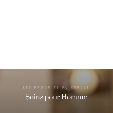
pour un match amical … avec les
barbiers du Cercle.
Sans oublier les événements
dégustations caviar, cigare, vodka, vin …
LES PRODUITS DU CERCLE
Soins pour Homme