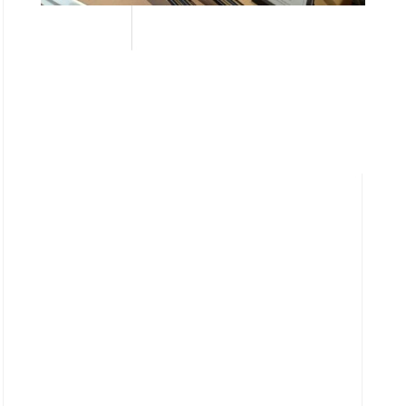
Le Cercle Delacre est comme ses clients,
fidèles.
Les Champagne Billecart Salmon
,
premiers à participer aux événements
du Cercle restent des incontournables.
Depuis la
Maison Bollinger
a rejoint
les marques fétiches du lieu.
Le plus doué des couteliers de Thiers,
Manu Laplace
et ses oeuvres
tranchantes sous la griffe 1515, sont
présentent dans la galerie du Cercle.
MIDUAL
, la moto made in Angers, qui
fait rêver Brad Pitt a été lancée en