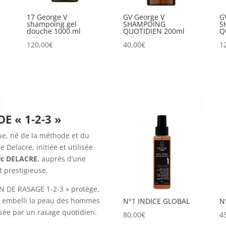
17 George V
GV George V
G
shampoing gel
SHAMPOING
S
douche 1000 ml
QUOTIDIEN 200ml
Q
120,00
€
40,00
€
1
 « 1-2-3 »
ue, né de la méthode et du
e Delacre, initiée et utilisée
rc DELACRE
, auprès d’une
t prestigieuse.
N DE RASAGE 1-2-3 » protège,
et embelli la peau des hommes
N°1 INDICE GLOBAL
N
ssée par un rasage quotidien.
80,00
€
4