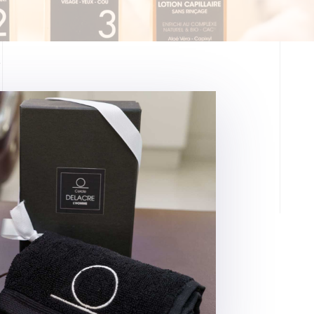
e
Pionnier
des soins au
Delacre
consacre dep
son
savoir-faire
et son
être des
Hommes
et 
toutes ces années, s
observent, conseille
savoir-faire et leur ex
française et internation
Fort de cette connaissan
des soins pour Homme