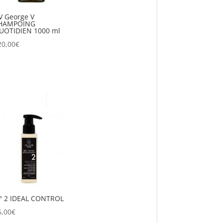
V George V
HAMPOING
UOTIDIEN 1000 ml
20,00
€
° 2 IDEAL CONTROL
5,00
€