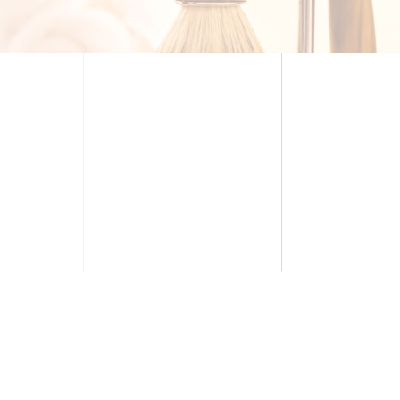
 masculin, le
Cercle
uis plus de 30 ans
 expertise au mieux-
à leur image. Depuis
es équipes reçoivent,
nt et apportent leur
pertise à une clientèle
ale très pointue.
ce et de cette maitrise
s et pour répondre et