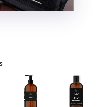
s’adapter au mieux a
demande, le
Cercle De
soins visage, barbe et 
soins d’exception basés
et une synergie de princ
du bio et du meilleur de
complexe rare, un
Cosmetic Active Cells »
offrent résultats et effic
S