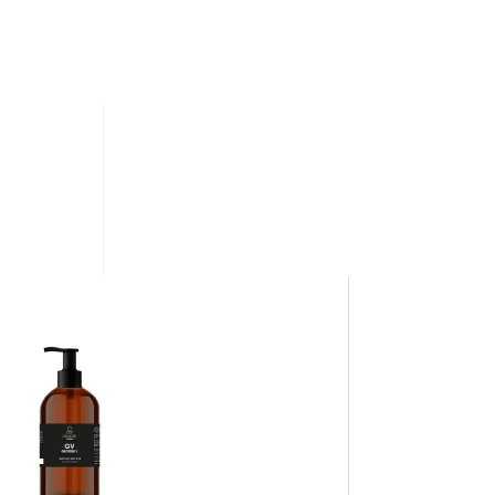
ux
exigences
et à leur
lacre
lance sa
ligne
de
cheveux. Un concept de
 sur une concentration
ipes actifs rares, issus
 la nature. Enrichie au
ique et bio
CAC® «
ces soins performants
acité.