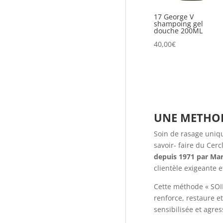
17 George V
shampoing gel
douche 200ML
40,00
€
UNE METHODE
Soin de rasage uniq
savoir- faire du Cercl
depuis 1971 par Ma
clientèle exigeante e
Cette méthode « SOI
renforce, restaure 
sensibilisée et agre