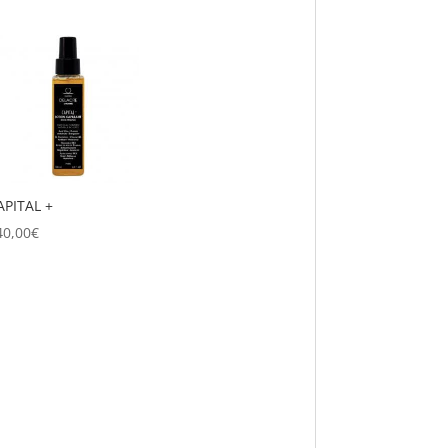
APITAL +
40,00
€