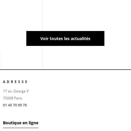
Considérez-les comme un traitement anti-inflammatoire
universel pour l’ensemble de vos maux et douleurs.
Voir toutes les actualités
ADRESSE
17 av. George V
75008 Paris
01 40 70 99 70
Boutique en ligne