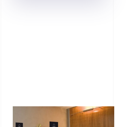
Pour un regard plus jeune et plus
lumineux, les soins contour des Yeux du
Cercle Delacre diminuent visiblement
cernes, poches et rides.
Que ce soit par l’apposition de patch ou
des massages drainants, le résultat est
immédiat.