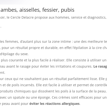
jambes, aisselles, fessier, pubis
asoir, le Cercle Delacre propose aux hommes, service et diagnostics,
.
es femmes, d’autant plus sur la zone intime : une des meilleure tec
, pour u
n résultat propre et durable, en effet l
‘épilation à la cire 
 d’épilage du sexe.
plus courante et la plus facile à réaliser. Elle consiste à utiliser u
 peau avant le rasage pour éviter les irritations et coupures.
Le rasag
ent.
ur ceux qui ne souhaitent pas un résultat parfaitement lisse. Elle
ion et de poils incarnés. Elle est facile à utiliser et permet de contrô
roduits chimiques qui dissolvent les poils à la surface de la peau.
vec un spatule ou une éponge. Ces crèmes sont efficaces pour une 
de peau avant pour
éviter les réactions allergiques
.