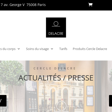
17 av. George V
75008 Paris
s du corps
Soins du visage
Tarifs
Produits Cercle Delacre
CERCLE DELACRE
ACTUALITÉS / PRESSE
V